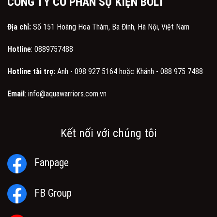
CÔNG TY CỔ PHẦN SỰ KIỆN BOLT
Địa chỉ:
Số 151 Hoàng Hoa Thám, Ba Đình, Hà Nội, Việt Nam
Hotline
:
0889757488
Hotline tài trợ:
Anh -
098 927 5164
hoặc Khánh -
088 975 7488
Email
:
info@aquawarriors.com.vn
Kết nối với chúng tôi
Fanpage
FB Group