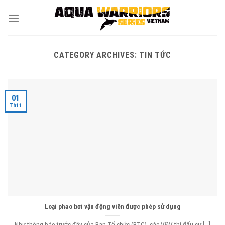
Skip
to
content
CATEGORY ARCHIVES:
TIN TỨC
01
Th11
Loại phao bơi vận động viên được phép sử dụng
Như thông báo trước đây của Ban Tổ chức (BTC), các VĐV thi đấu cự [...]