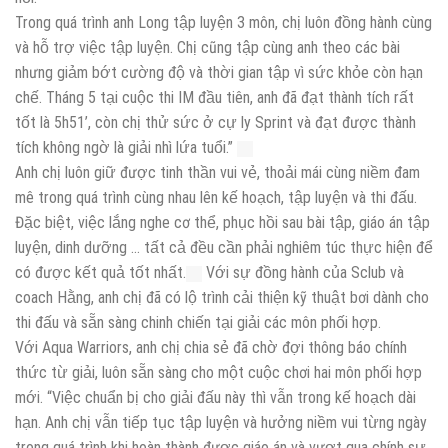
Trong quá trình anh Long tập luyện 3 môn, chị luôn đồng hành cùng
và hỗ trợ việc tập luyện. Chị cũng tập cùng anh theo các bài
nhưng giảm bớt cường độ và thời gian tập vì sức khỏe còn hạn
chế. Tháng 5 tại cuộc thi IM đầu tiên, anh đã đạt thành tích rất
tốt là 5h51’, còn chị thử sức ở cự ly Sprint và đạt được thành
tích không ngờ là giải nhì lứa tuổi.”
Anh chị luôn giữ được tinh thần vui vẻ, thoải mái cùng niềm đam
mê trong quá trình cùng nhau lên kế hoạch, tập luyện và thi đấu.
Đặc biệt, việc lắng nghe cơ thể, phục hồi sau bài tập, giáo án tập
luyện, dinh dưỡng … tất cả đều cần phải nghiêm túc thực hiện để
có được kết quả tốt nhất.
Với sự đồng hành của Sclub và
coach Hằng, anh chị đã có lộ trình cải thiện kỹ thuật bơi dành cho
thi đấu và sẵn sàng chinh chiến tại giải các môn phối hợp.
Với Aqua Warriors, anh chị chia sẻ đã chờ đợi thông báo chính
thức từ giải, luôn sẵn sàng cho một cuộc chơi hai môn phối hợp
mới. “Việc chuẩn bị cho giải đấu này thì vẫn trong kế hoạch dài
hạn. Anh chị vẫn tiếp tục tập luyện và hưởng niềm vui từng ngày
trong quá trình khi hoàn thành được giáo án và vượt qua chính sự