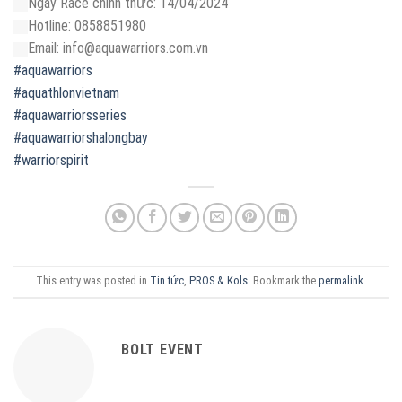
Ngày Race chính thức: 14/04/2024
Hotline: 0858851980
Email: info@aquawarriors.com.vn
#aquawarriors
#aquathlonvietnam
#aquawarriorsseries
#aquawarriorshalongbay
#warriorspirit
This entry was posted in
Tin tức
,
PROS & Kols
. Bookmark the
permalink
.
BOLT EVENT