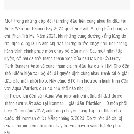
Một trong những cặp đôi tài năng đầu tiên cùng nhau thi đấu tại
Aqua Warriors Halong Bay 2024 gọi tên – anh Vương Bảo Long và
chị Phan Trà My. Năm 2021, khi những cung đường vắng lặng do
đại dịch cũng là lúc anh chị đặt những bước chạy đầu tiên trong
hành trình chinh phục môn chạy bộ của mình. Sau một năm tập
luyện, cả hai đã trở thành thành viên của câu lạc bộ Cầu Giấy
Park Runners Anta và cùng tham gia thi đấu tại cự ly HM. Cho đến
thời điểm hiện tại, bộ đôi đã quyết định cùng nhau tranh tài ở giải
đấu các môn phối hợp. Hãy cùng BTC tìm hiểu xem hành trình đến
với Aqua Warriors của họ như thế nào nhé
Trước khi đến với Aqua Warriors, anh chị cũng đã đạt được
thành tựu xuất sắc tại Ironman – giải đấu Triathlon – 3 môn phối
hợp: “Cuối năm 2022, anh Long chuyển sang tập Triathlon cho
cuộc thi Ironman ở Đà Nẵng tháng 5/2023. Do trước đó chị bị
chấn thương nên chị nghỉ chạy bộ và chuyển sang bơi để phục
hồi.