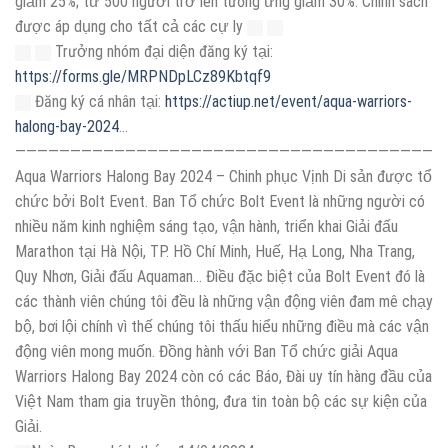
giảm 25%; từ 500 người trở lên tương ứng giảm 30%. Chính sách
được áp dụng cho tất cả các cự ly
Trưởng nhóm đại diện đăng ký tại:
https://forms.gle/MRPNDpLCz89Kbtqf9
Đăng ký cá nhân tại:
https://actiup.net/event/aqua-warriors-
halong-bay-2024
…
———————————————————————————————————————
Aqua Warriors Halong Bay 2024 – Chinh phục Vịnh Di sản được tổ
chức bởi Bolt Event. Ban Tổ chức Bolt Event là những người có
nhiều năm kinh nghiệm sáng tạo, vận hành, triển khai Giải đấu
Marathon tại Hà Nội, TP. Hồ Chí Minh, Huế, Hạ Long, Nha Trang,
Quy Nhơn, Giải đấu Aquaman… Điều đặc biệt của Bolt Event đó là
các thành viên chúng tôi đều là những vận động viên đam mê chạy
bộ, bơi lội chính vì thế chúng tôi thấu hiểu những điều mà các vận
động viên mong muốn. Đồng hành với Ban Tổ chức giải Aqua
Warriors Halong Bay 2024 còn có các Báo, Đài uy tín hàng đầu của
Việt Nam tham gia truyền thông, đưa tin toàn bộ các sự kiện của
Giải.