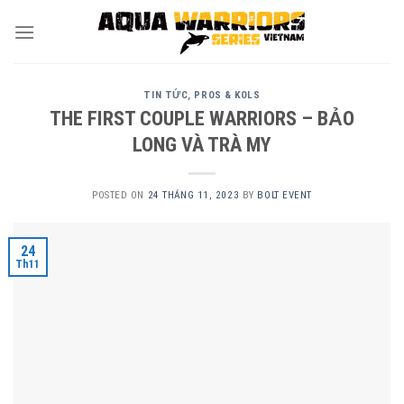
Skip
to
content
TIN TỨC
,
PROS & KOLS
THE FIRST COUPLE WARRIORS – BẢO
LONG VÀ TRÀ MY
POSTED ON
24 THÁNG 11, 2023
BY
BOLT EVENT
24
Th11