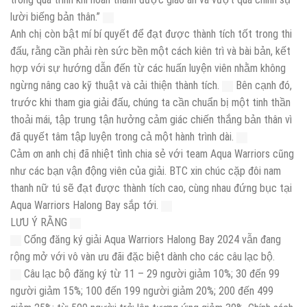
lười biếng bản thân.”
Anh chị còn bật mí bí quyết để đạt được thành tích tốt trong thi
đấu, rằng cần phải rèn sức bền một cách kiên trì và bài bản, kết
hợp với sự hướng dẫn đến từ các huấn luyện viên nhằm không
ngừng nâng cao kỹ thuật và cải thiện thành tích.
Bên cạnh đó,
trước khi tham gia giải đấu, chúng ta cần chuẩn bị một tinh thần
thoải mái, tập trung tận hưởng cảm giác chiến thắng bản thân vì
đã quyết tâm tập luyện trong cả một hành trình dài.
Cảm ơn anh chị đã nhiệt tình chia sẻ với team Aqua Warriors cũng
như các bạn vận động viên của giải. BTC xin chúc cặp đôi nam
thanh nữ tú sẽ đạt được thành tích cao, cùng nhau đứng bục tại
Aqua Warriors Halong Bay sắp tới.
LƯU Ý RẰNG
Cổng đăng ký giải Aqua Warriors Halong Bay 2024 vẫn đang
rộng mở với vô vàn ưu đãi đặc biệt dành cho các câu lạc bộ.
Câu lạc bộ đăng ký từ 11 – 29 người giảm 10%; 30 đến 99
người giảm 15%; 100 đến 199 người giảm 20%; 200 đến 499