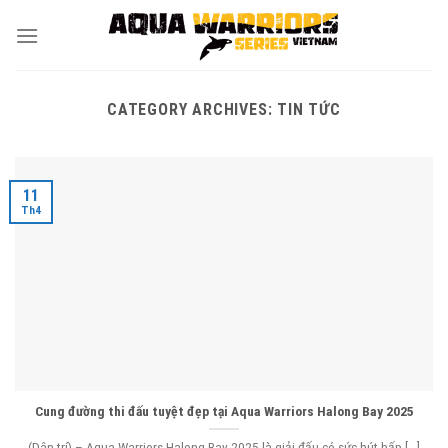
Skip
to
content
CATEGORY ARCHIVES:
TIN TỨC
11
Th4
Cung đường thi đấu tuyệt đẹp tại Aqua Warriors Halong Bay 2025
(Dân trí) – Aqua Warriors Halong Bay 2025 là giải đấu có sức hút hấp [...]