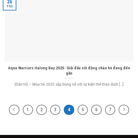
26
Th3
Aqua Warriors Halong Bay 2025: Giải đấu sôi động chào hè đang đến
gần
(Dân trí) – Mùa hè 2025 sắp bùng nổ với sự kiện thể thao dưới [...]
1
2
3
4
5
6
7