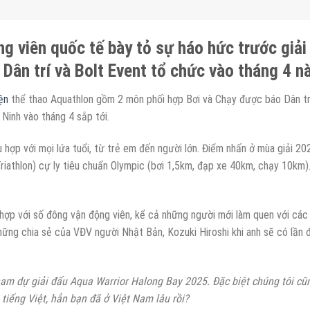
ng viên quốc tế bày tỏ sự háo hức trước giả
Dân trí và Bolt Event tổ chức vào tháng 4 nà
ện
thể thao Aquathlon gồm 2 môn phối hợp Bơi và Chạy được báo Dân trí 
Ninh vào tháng 4 sắp tới.
hù hợp với mọi lứa tuổi, từ trẻ em đến người lớn. Điểm nhấn ở mùa giải 20
riathlon) cự ly tiêu chuẩn Olympic (bơi 1,5km, đạp xe 40km, chạy 10km)
ù hợp với số đông vận động viên, kể cả những người mới làm quen với cá
những chia sẻ của VĐV người Nhật Bản, Kozuki Hiroshi khi anh sẽ có lần
tham dự giải đấu Aqua Warrior Halong Bay 2025. Đặc biệt chúng tôi cũ
tiếng Việt, hẳn bạn đã ở Việt Nam lâu rồi?