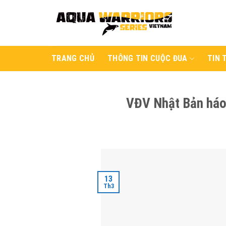
Skip
to
content
TRANG CHỦ
THÔNG TIN CUỘC ĐUA
TIN 
VĐV Nhật Bản háo 
13
Th3