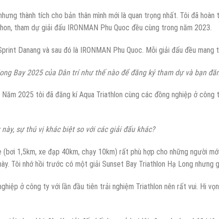
nhưng thành tích cho bản thân mình mới là quan trọng nhất. Tôi đã hoàn 
athon, tham dự giải đấu IRONMAN Phu Quoc đều cùng trong năm 2023.
 Sprint Danang và sau đó là IRONMAN Phu Quoc. Mỗi giải đấu đều mang tớ
ong Bay 2025 của Dân trí như thế nào để đăng ký tham dự và bạn đăng
i. Năm 2025 tôi đã đăng kí Aqua Triathlon cùng các đồng nghiệp ở công 
này, sự thú vị khác biệt so với các giải đấu khác?
e (bơi 1,5km, xe đạp 40km, chạy 10km) rất phù hợp cho những người mới b
ày. Tôi nhớ hồi trước có một giải Sunset Bay Triathlon Hạ Long nhưng g
ghiệp ở công ty với lần đầu tiên trải nghiệm Triathlon nên rất vui. Hi v