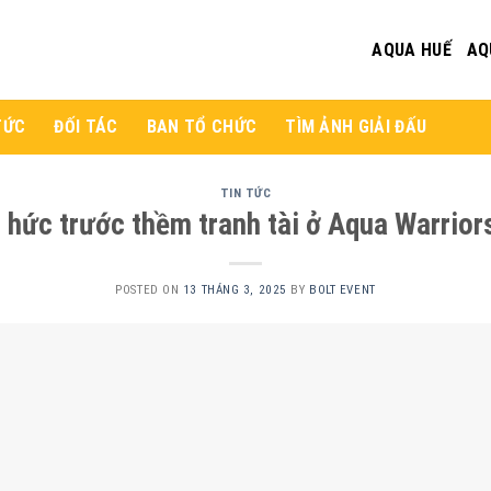
AQUA HUẾ
AQ
TỨC
ĐỐI TÁC
BAN TỔ CHỨC
TÌM ẢNH GIẢI ĐẤU
TIN TỨC
hức trước thềm tranh tài ở Aqua Warrio
POSTED ON
13 THÁNG 3, 2025
BY
BOLT EVENT