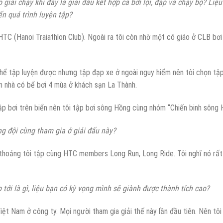
giải chạy khi đây là giải đấu kết hợp cả bơi lội, đạp và chạy bộ? Liệu
n quá trình luyện tập?
TC (Hanoi Traiathlon Club). Ngoài ra tôi còn nhờ một cô giáo ở CLB bơi 
thể tập luyện được nhưng tập đạp xe ở ngoài nguy hiểm nên tôi chọn tập 
ần nhà có bể bơi 4 mùa ở khách sạn La Thành.
ập bơi trên biển nên tôi tập bơi sông Hồng cùng nhóm “Chiến binh sông 
g đội cùng tham gia ở giải đấu này?
 thoảng tôi tập cùng HTC members Long Run, Long Ride. Tôi nghĩ nó rất
 tới là gì, liệu bạn có kỳ vọng mình sẽ giành được thành tích cao?
Việt Nam ở công ty. Mọi người tham gia giải thế này lần đầu tiên. Nên tô