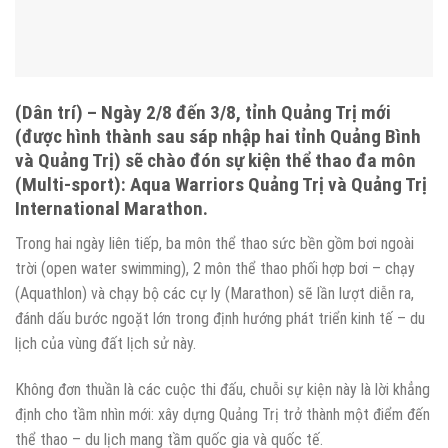
(Dân trí) – Ngày 2/8 đến 3/8, tỉnh Quảng Trị mới
(được hình thành sau sáp nhập hai tỉnh Quảng Bình
và Quảng Trị) sẽ chào đón sự kiện thể thao đa môn
(Multi-sport): Aqua Warriors Quảng Trị và Quảng Trị
International Marathon.
Trong hai ngày liên tiếp, ba môn thể thao sức bền gồm bơi ngoài
trời (open water swimming), 2 môn thể thao phối hợp bơi – chạy
(Aquathlon) và chạy bộ các cự ly (Marathon) sẽ lần lượt diễn ra,
đánh dấu bước ngoặt lớn trong định hướng phát triển kinh tế – du
lịch của vùng đất lịch sử này.
Không đơn thuần là các cuộc thi đấu, chuỗi sự kiện này là lời khẳng
định cho tầm nhìn mới: xây dựng Quảng Trị trở thành một điểm đến
thể thao – du lịch mang tầm quốc gia và quốc tế.