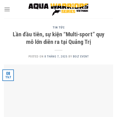
Skip
to
content
TIN TỨC
Lần đầu tiên, sự kiện “Multi-sport” quy
mô lớn diễn ra tại Quảng Trị
POSTED ON
8 THÁNG 7, 2025
BY
BOLT EVENT
08
Th7